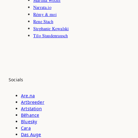
Martina Wetzel
Narrata.io
Rémy & moi
Rene Stach
Stephanie Kowalski
Tilo Staudenrausch
Socials
Are.na
Artbreeder
Artstation
Bēhance
Bluesky
Cara
Das Auge