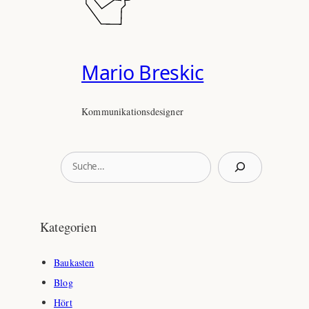
Mario Breskic
Kommunikationsdesigner
S
u
c
h
Kategorien
e
n
Baukasten
Blog
Hört