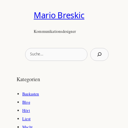
Mario Breskic
Kommunikationsdesigner
S
u
c
h
Kategorien
e
n
Baukasten
Blog
Hört
Liest
Macht