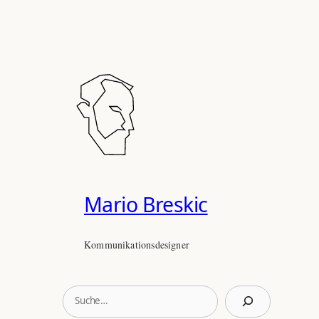
Mario Breskic
Kommunikationsdesigner
S
u