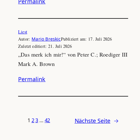
Permalink
Liest
Autor:
Mario Breskic
Publiziert am:
17. Juli 2026
Zuletzt editiert:
21. Juli 2026
„Das merk ich mir!“ von Peter C.; Roediger III
Mark A. Brown
Permalink
Nächste Seite
→
1
2
3
…
42