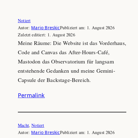
Zum
Notiert
Inhalt
Autor:
Mario Breskic
Publiziert am:
1. August 2026
springen
Zuletzt editiert:
1. August 2026
Meine Räume: Die Website ist das Vorderhaus,
Code and Canvas das After-Hours-Café,
Mastodon das Observatorium für langsam
entstehende Gedanken und meine Gemini-
Capsule der Backstage-Bereich.
Permalink
Macht
, 
Notiert
Autor:
Mario Breskic
Publiziert am:
1. August 2026