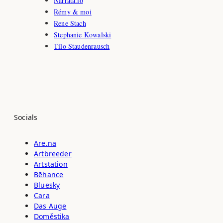
Narrata.io
Rémy & moi
Rene Stach
Stephanie Kowalski
Tilo Staudenrausch
Socials
Are.na
Artbreeder
Artstation
Bēhance
Bluesky
Cara
Das Auge
Doměstika