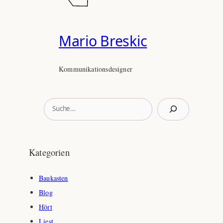
Mario Breskic
Kommunikationsdesigner
S
u
c
h
Kategorien
e
n
Baukasten
Blog
Hört
Liest