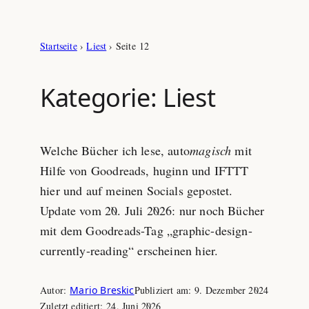
Zum
Startseite
›
Liest
›
Seite 12
Inhalt
springen
Kategorie:
Liest
Welche Bücher ich lese, auto
magisch
mit
Hilfe von Goodreads, huginn und IFTTT
hier und auf meinen Socials gepostet.
Update vom 20. Juli 2026: nur noch Bücher
mit dem Goodreads-Tag „graphic-design-
currently-reading“ erscheinen hier.
Autor:
Mario Breskic
Publiziert am:
9. Dezember 2024
Zuletzt editiert:
24. Juni 2026