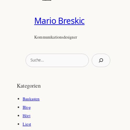
Mario Breskic
Kommunikationsdesigner
S
u
c
h
Kategorien
e
n
Baukasten
Blog
Hört
Liest