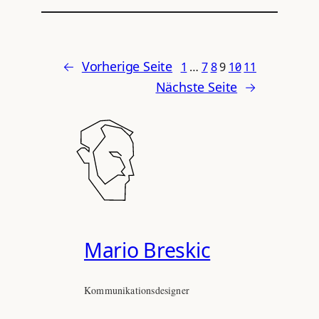
←
Vorherige Seite
1
…
7
8
9
10
11
Nächste Seite
→
Mario Breskic
Kommunikationsdesigner