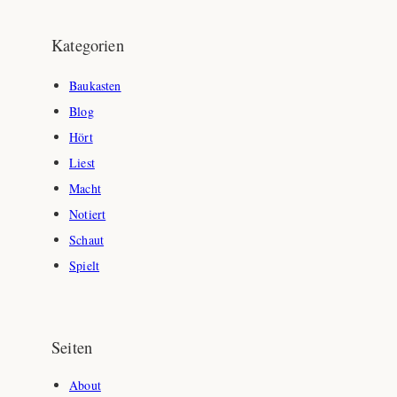
c
h
Kategorien
e
n
Baukasten
Blog
Hört
Liest
Macht
Notiert
Schaut
Spielt
Seiten
About