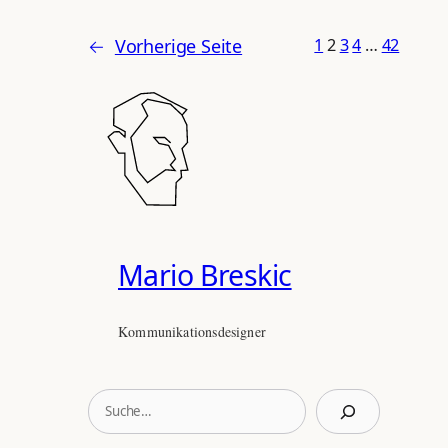
←
Vorherige Seite
1
2
3
4
…
42
Mario Breskic
Kommunikationsdesigner
S
u