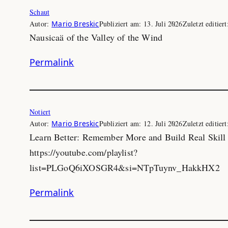
Schaut
Autor:
Mario Breskic
Publiziert am:
13. Juli 2026
Zuletzt editier
Nausicaä of the Valley of the Wind
Permalink
Notiert
Autor:
Mario Breskic
Publiziert am:
12. Juli 2026
Zuletzt editier
Learn Better: Remember More and Build Real Skill
https://youtube.com/playlist?
list=PLGoQ6iXOSGR4&si=NTpTuynv_HakkHX2
Permalink