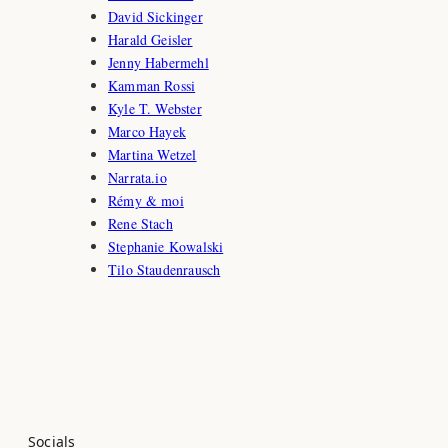
David Sickinger
Harald Geisler
Jenny Habermehl
Kamman Rossi
Kyle T. Webster
Marco Hayek
Martina Wetzel
Narrata.io
Rémy & moi
Rene Stach
Stephanie Kowalski
Tilo Staudenrausch
Socials