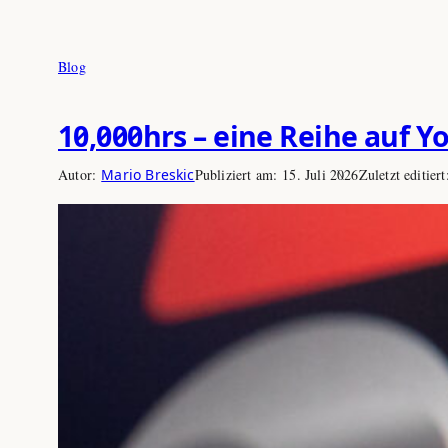
Zum
Blog
Inhalt
springen
10,000hrs – eine Reihe auf 
Autor:
Mario Breskic
Publiziert am:
15. Juli 2026
Zuletzt editier