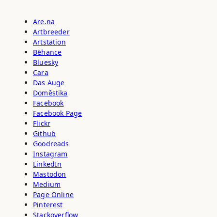
Are.na
Artbreeder
Artstation
Bēhance
Bluesky
Cara
Das Auge
Doměstika
Facebook
Facebook Page
Flickr
Github
Goodreads
Instagram
LinkedIn
Mastodon
Medium
Page Online
Pinterest
Stackoverflow