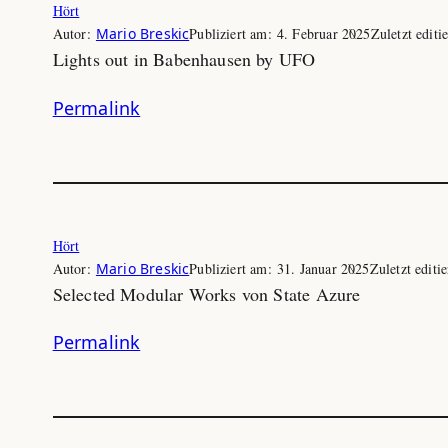
Hört
Autor:
Mario Breskic
Publiziert am:
4. Februar 2025
Zuletzt editi
Lights out in Babenhausen by UFO
Permalink
Hört
Autor:
Mario Breskic
Publiziert am:
31. Januar 2025
Zuletzt editi
Selected Modular Works von State Azure
Permalink