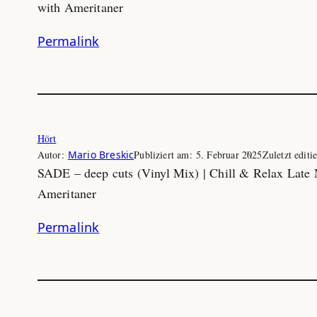
with Ameritaner
Permalink
Hört
Autor:
Mario Breskic
Publiziert am:
5. Februar 2025
Zuletzt editi
SADE – deep cuts (Vinyl Mix) | Chill & Relax Late
Ameritaner
Permalink