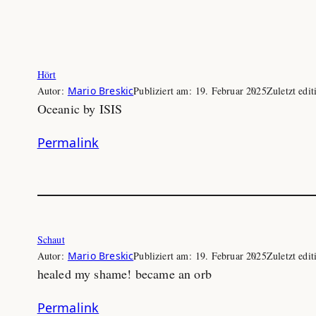
Hört
Autor:
Mario Breskic
Publiziert am:
19. Februar 2025
Zuletzt edit
Oceanic by ISIS
Permalink
Schaut
Autor:
Mario Breskic
Publiziert am:
19. Februar 2025
Zuletzt edit
healed my shame! became an orb
Permalink