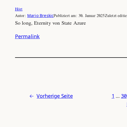
Hört
Autor:
Mario Breskic
Publiziert am:
30. Januar 2025
Zuletzt editi
So long, Eternity von State Azure
Permalink
←
Vorherige Seite
1
…
30