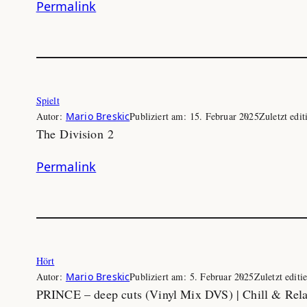
Permalink
Spielt
Autor:
Mario Breskic
Publiziert am:
15. Februar 2025
Zuletzt edit
The Division 2
Permalink
Hört
Autor:
Mario Breskic
Publiziert am:
5. Februar 2025
Zuletzt editi
PRINCE – deep cuts (Vinyl Mix DVS) | Chill & Rel