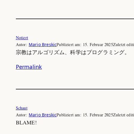
Notiert
Autor:
Mario Breskic
Publiziert am:
15. Februar 2025
Zuletzt edit
宗教はアルゴリズム、科学はプログラミング。
Permalink
Schaut
Autor:
Mario Breskic
Publiziert am:
15. Februar 2025
Zuletzt edit
BLAME!