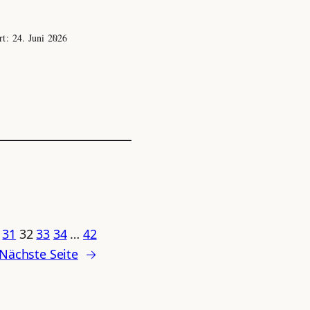
ert:
24. Juni 2026
31
32
33
34
…
42
Nächste Seite
→