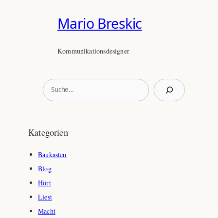
Mario Breskic
Kommunikationsdesigner
S
u
c
h
Kategorien
e
n
Baukasten
Blog
Hört
Liest
Macht