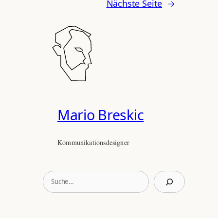
Nächste Seite
→
Mario Breskic
Kommunikationsdesigner
S
u
c
h