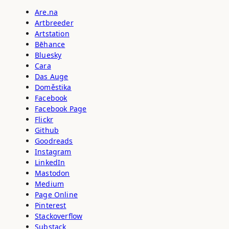
Are.na
Artbreeder
Artstation
Bēhance
Bluesky
Cara
Das Auge
Doměstika
Facebook
Facebook Page
Flickr
Github
Goodreads
Instagram
LinkedIn
Mastodon
Medium
Page Online
Pinterest
Stackoverflow
Substack