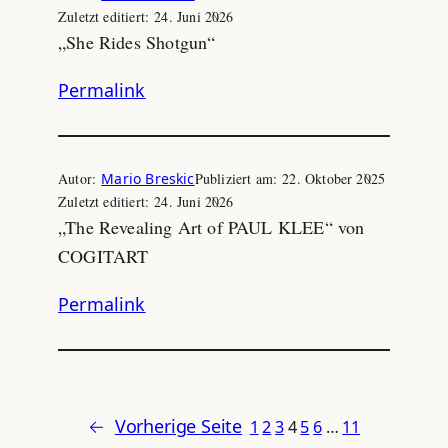
Zuletzt editiert:
24. Juni 2026
„She Rides Shotgun“
Permalink
Autor:
Mario Breskic
Publiziert am:
22. Oktober 2025
Zuletzt editiert:
24. Juni 2026
„The Revealing Art of PAUL KLEE“ von
COGITART
Permalink
←
Vorherige Seite
1
2
3
4
5
6
…
11