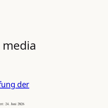
l media
fung der
ert:
24. Juni 2026