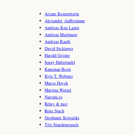
Ariane Konzepterin
Alexander Auffermann
Andreas Ken Lanig
Andreas Maxbauer
Andreas Rauth
David Sickinger
Harald Geisler
Jenny Habermehl
Kamman Rossi
Kyle T. Webster
Marco Hayek
Martina Wetzel
Narrata.io
Rémy & moi
Rene Stach
Stephanie Kowalski
Tilo Staudenrausch