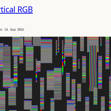
tical RGB
ert:
24. Juni 2026