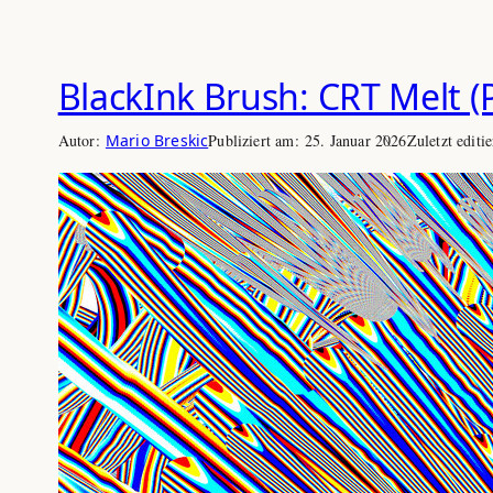
BlackInk Brush: CRT Melt (
Autor:
Mario Breskic
Publiziert am:
25. Januar 2026
Zuletzt editi