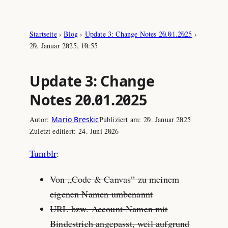
Zum
Startseite
›
Blog
›
Update 3: Change Notes 20.01.2025
›
Inhalt
20. Januar 2025, 10:55
springen
Update 3: Change
Notes 20.01.2025
Autor:
Mario Breskic
Publiziert am:
20. Januar 2025
Zuletzt editiert:
24. Juni 2026
Tumblr
:
Von „Code & Canvas” zu meinem
eigenen Namen umbenannt
URL bzw. Account‑Namen mit
Bindestrich angepasst, weil aufgrund