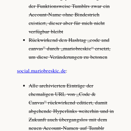
der Funktionsweise Tumblrs zwar ein
Account‑Name ohne Bindestrich
existiert, dieser aber für mich nicht
verfügbar bleibt
Rückwirkend den Hashtag „code and
canvas” durch „mariobreskic“ ersetzt,
um diese Veränderungen zu betonen
social.mariobreskic.de
:
Alle archivierten Einträge der
ehemaligen URL von „Code &
Canvas” rückwirkend editiert, damit
abgehende Hyperlinks weiterhin und in
Zukunft auch übergangslos mit dem
neuen Account‑Namen auf Tumblr