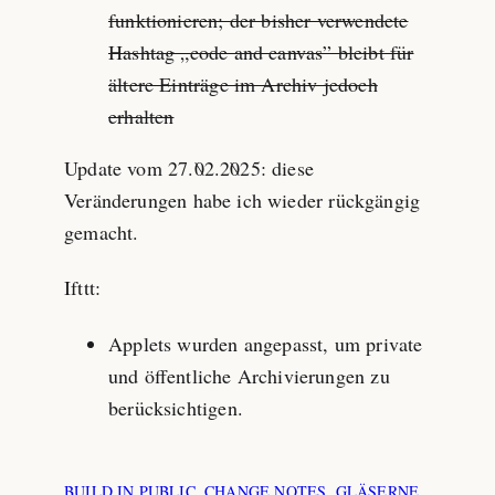
funktionieren; der bisher verwendete
Hashtag „code and canvas” bleibt für
ältere Einträge im Archiv jedoch
erhalten
Update vom 27.02.2025: diese
Veränderungen habe ich wieder rückgängig
gemacht.
Ifttt:
Applets wurden angepasst, um private
und öffentliche Archivierungen zu
berücksichtigen.
BUILD IN PUBLIC
CHANGE NOTES
GLÄSERNE