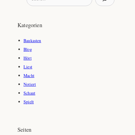
u
c
h
Kategorien
e
n
Baukasten
Blog
Hört
Liest
Macht
Notiert
Schaut
Spielt
Seiten